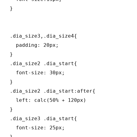
}

.dia_size3,.dia_size4{

  padding: 20px;

}

.dia_size2 .dia_start{

  font-size: 30px;

}

.dia_size2 .dia_start:after{

  left: calc(50% + 120px)

}

.dia_size3 .dia_start{

  font-size: 25px;

}
