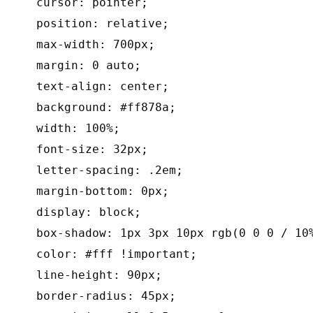
  cursor: pointer;

  position: relative;

  max-width: 700px;

  margin: 0 auto;

  text-align: center;

  background: #ff878a;

  width: 100%;

  font-size: 32px;

  letter-spacing: .2em;

  margin-bottom: 0px;

  display: block;

  box-shadow: 1px 3px 10px rgb(0 0 0 / 10%
  color: #fff !important;

  line-height: 90px;

  border-radius: 45px;
