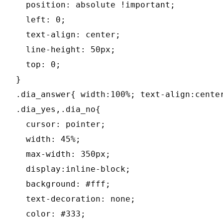
  position: absolute !important;

  left: 0;

  text-align: center;

  line-height: 50px;

  top: 0;

}

.dia_answer{ width:100%; text-align:center
.dia_yes,.dia_no{

  cursor: pointer;

  width: 45%;

  max-width: 350px;

  display:inline-block;

  background: #fff;

  text-decoration: none;

  color: #333;
