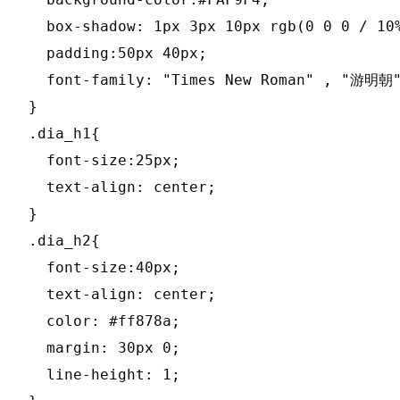
  box-shadow: 1px 3px 10px rgb(0 0 0 / 10%
  padding:50px 40px;

  font-family: "Times New Roman" , "游明朝
}

.dia_h1{

  font-size:25px;

  text-align: center;

}

.dia_h2{

  font-size:40px;

  text-align: center;

  color: #ff878a;

  margin: 30px 0;

  line-height: 1;
