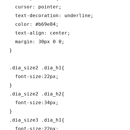
  cursor: pointer;

  text-decoration: underline;

  color: #b69e84;

  text-align: center;

  margin: 30px 0 0;

}

.dia_size2 .dia_h1{

  font-size:22px;

}

.dia_size2 .dia_h2{

  font-size:34px;

}

.dia_size3 .dia_h1{

  font-size:22px;
