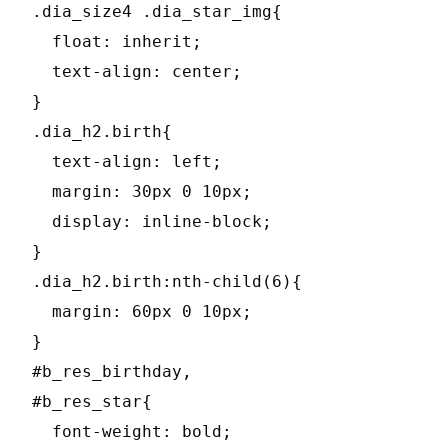
.dia_size4 .dia_star_img{

  float: inherit;

  text-align: center;

}

.dia_h2.birth{

  text-align: left;

  margin: 30px 0 10px;

  display: inline-block;

}

.dia_h2.birth:nth-child(6){

  margin: 60px 0 10px;

}

#b_res_birthday,

#b_res_star{

  font-weight: bold;
