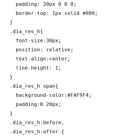
  padding: 20px 0 0 0;

  border-top: 1px solid #000;

}

.dia_res_h{

  font-size:30px;

  position: relative;

  text-align:center;

  line-height: 1;

}

.dia_res_h span{

  background-color:#FAF9F4;

  padding:0 20px;

}

.dia_res_h:before,

.dia_res_h:after {
