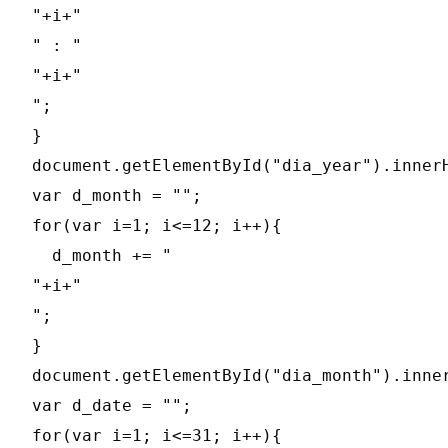
" : "
";

}

document.getElementById("dia_year").innerH
var d_month = "";

for(var i=1; i<=12; i++){

  d_month += "
";

}

document.getElementById("dia_month").inner
var d_date = "";

for(var i=1; i<=31; i++){
