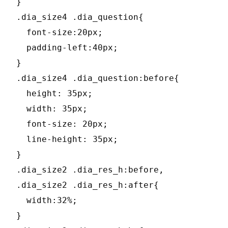
}

.dia_size4 .dia_question{

  font-size:20px;

  padding-left:40px;

}

.dia_size4 .dia_question:before{

  height: 35px;

  width: 35px;

  font-size: 20px;

  line-height: 35px;

}

.dia_size2 .dia_res_h:before,

.dia_size2 .dia_res_h:after{

  width:32%;

}
