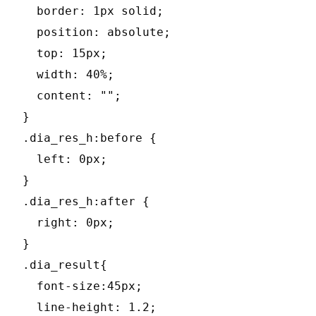
  border: 1px solid;

  position: absolute;

  top: 15px;

  width: 40%;

  content: "";

}

.dia_res_h:before {

  left: 0px;

}

.dia_res_h:after {

  right: 0px;

}

.dia_result{

  font-size:45px;

  line-height: 1.2;
