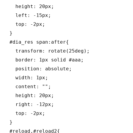
  height: 20px;

  left: -15px;

  top: -2px;

}

#dia_res span:after{

  transform: rotate(25deg);

  border: 1px solid #aaa;

  position: absolute;

  width: 1px;

  content: "";

  height: 20px;

  right: -12px;

  top: -2px;

}

#reload,#reload2{
