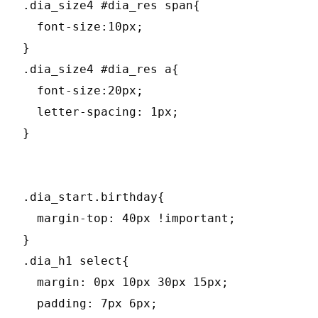
.dia_size4 #dia_res span{

  font-size:10px;

}

.dia_size4 #dia_res a{

  font-size:20px;

  letter-spacing: 1px;

}

.dia_start.birthday{

  margin-top: 40px !important;

}

.dia_h1 select{

  margin: 0px 10px 30px 15px;

  padding: 7px 6px;
