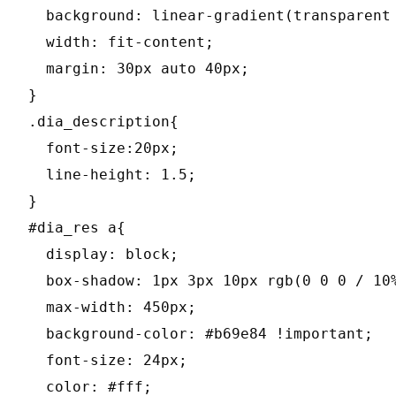
  background: linear-gradient(transparent 
  width: fit-content;

  margin: 30px auto 40px;

}

.dia_description{

  font-size:20px;

  line-height: 1.5;

}

#dia_res a{

  display: block;

  box-shadow: 1px 3px 10px rgb(0 0 0 / 10%
  max-width: 450px;

  background-color: #b69e84 !important;

  font-size: 24px;

  color: #fff;
