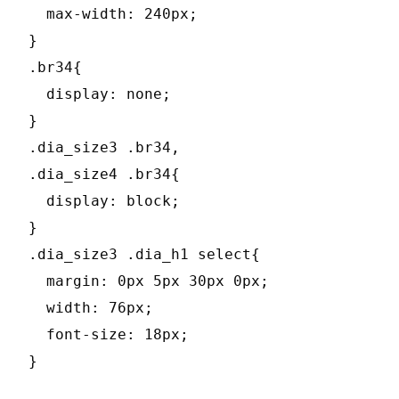
  max-width: 240px;

}

.br34{

  display: none;

}

.dia_size3 .br34,

.dia_size4 .br34{

  display: block;

}

.dia_size3 .dia_h1 select{

  margin: 0px 5px 30px 0px;

  width: 76px;

  font-size: 18px;

}