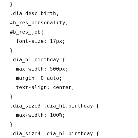
}

.dia_desc_birth,

#b_res_personality,

#b_res_job{

  font-size: 17px;

}

.dia_h1.birthday {

  max-width: 500px;

  margin: 0 auto;

  text-align: center;

}

.dia_size3 .dia_h1.birthday {

  max-width: 100%;

}

.dia_size4 .dia_h1.birthday {
