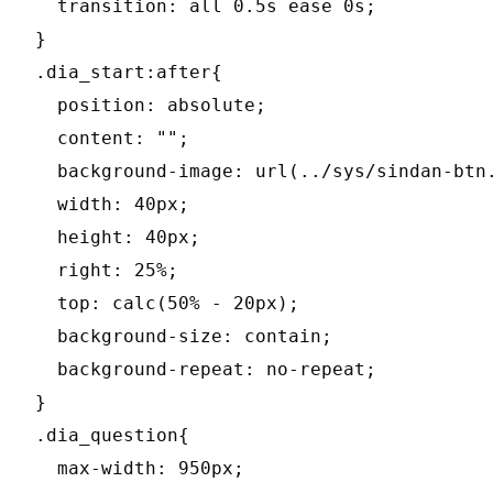
  transition: all 0.5s ease 0s;

}

.dia_start:after{

  position: absolute;

  content: "";

  background-image: url(../sys/sindan-btn.
  width: 40px;

  height: 40px;

  right: 25%;

  top: calc(50% - 20px);

  background-size: contain;

  background-repeat: no-repeat;

}

.dia_question{

  max-width: 950px;
