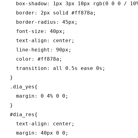
  box-shadow: 1px 3px 10px rgb(0 0 0 / 10%
  border: 2px solid #ff878a;

  border-radius: 45px;

  font-size: 40px;

  text-align: center;

  line-height: 90px;

  color: #ff878a;

  transition: all 0.5s ease 0s;

}

.dia_yes{

  margin: 0 4% 0 0;

}

#dia_res{

  text-align: center;

  margin: 40px 0 0;
