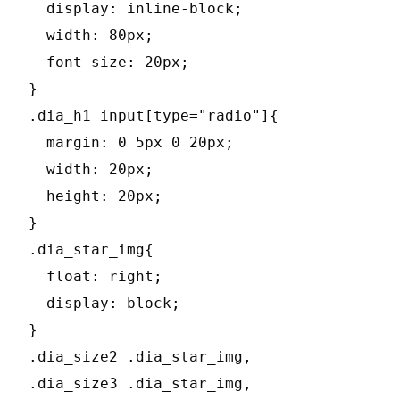
  display: inline-block;

  width: 80px;

  font-size: 20px;

}

.dia_h1 input[type="radio"]{

  margin: 0 5px 0 20px;

  width: 20px;

  height: 20px;

}

.dia_star_img{

  float: right;

  display: block;

}

.dia_size2 .dia_star_img,

.dia_size3 .dia_star_img,
