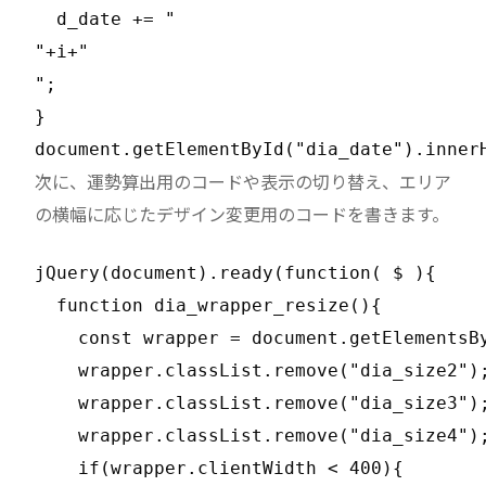
  d_date += "
";

}

document.getElementById("dia_date").inner
次に、運勢算出用のコードや表示の切り替え、エリア
の横幅に応じたデザイン変更用のコードを書きます。
jQuery(document).ready(function( $ ){

  function dia_wrapper_resize(){

    const wrapper = document.getElementsBy
    wrapper.classList.remove("dia_size2");
    wrapper.classList.remove("dia_size3");
    wrapper.classList.remove("dia_size4");
    if(wrapper.clientWidth < 400){
