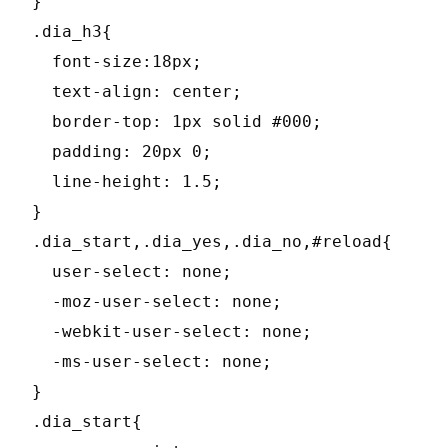
}

.dia_h3{

  font-size:18px;

  text-align: center;

  border-top: 1px solid #000;

  padding: 20px 0;

  line-height: 1.5;

}

.dia_start,.dia_yes,.dia_no,#reload{

  user-select: none;

  -moz-user-select: none;

  -webkit-user-select: none;

  -ms-user-select: none;

}

.dia_start{
