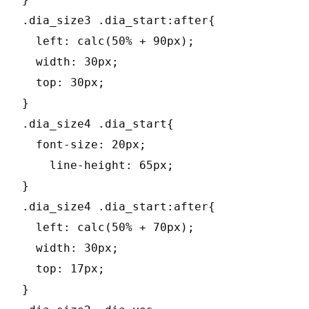
.dia_size3 .dia_start:after{

  left: calc(50% + 90px);

  width: 30px;

  top: 30px;

}

.dia_size4 .dia_start{

  font-size: 20px;

    line-height: 65px;

}

.dia_size4 .dia_start:after{

  left: calc(50% + 70px);

  width: 30px;

  top: 17px;

}
