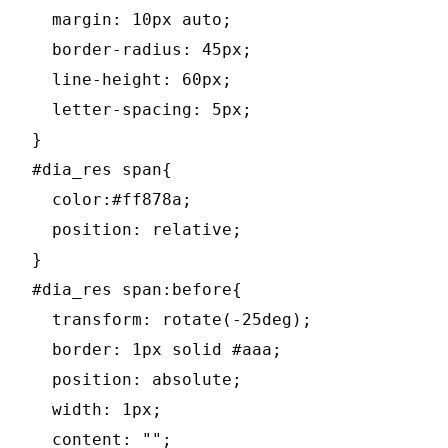
  margin: 10px auto;

  border-radius: 45px;

  line-height: 60px;

  letter-spacing: 5px;

}

#dia_res span{

  color:#ff878a;

  position: relative;

}

#dia_res span:before{

  transform: rotate(-25deg);

  border: 1px solid #aaa;

  position: absolute;

  width: 1px;

  content: "";
