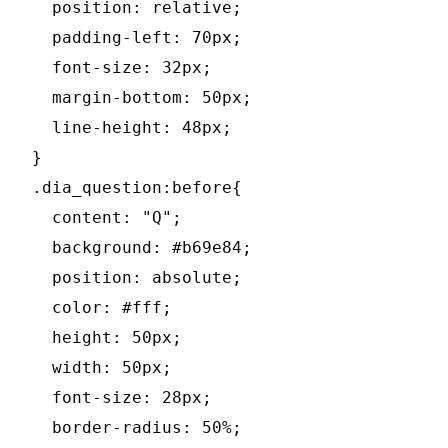
  position: relative;

  padding-left: 70px;

  font-size: 32px;

  margin-bottom: 50px;

  line-height: 48px;

}

.dia_question:before{

  content: "Q";

  background: #b69e84;

  position: absolute;

  color: #fff;

  height: 50px;

  width: 50px;

  font-size: 28px;

  border-radius: 50%;
