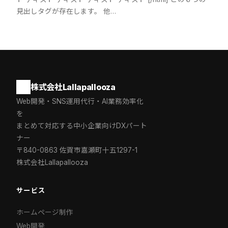
見出しタグが存在します。 他…
株式会社Lallapallooza
Web開発・SNS運用代行・AI業務効率化
を
まとめて対応する中小企業向けDXパート
ナー
〒840-0863 佐賀市嘉瀬町十五1297-1
株式会社Lallapallooza
サービス
ホームページ制作
Web開発